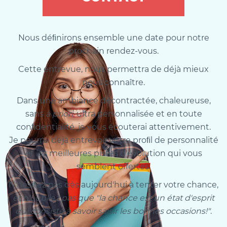
Nous déﬁnirons ensemble une date pour notre
prochain rendez-vous.
Cette entrevue, nous permettra de déjà mieux
nous connaître.
Dans une ambiance décontractée, chaleureuse,
sans
à priori
, ultra personnalisée et en toute
conﬁdentialité, je vous écouterai attentivement.
Je pourrai déjà entrevoir votre proﬁl de personnalité
et les meilleures pistes d'évolution qui vous
semblent offertes.
N'hésitez pas dès aujourd'hui à tenter votre chance,
et n'oubliez pas que "la chance est un état d'esprit
qui consiste à savoir saisir les bonnes occasions!"
.