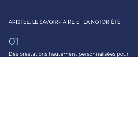
CONFIDENTIALITÉ
ARISTEE, LE SAVOIR-FAIRE ET LA NOTORIÉTÉ
01
Des prestations hautement personnalisées pour
des objectifs "sur mesure".
02
Une approche professionnelle orientée
"solution" adaptée à votre personnalité.
03
Accessible grâce à une tarification réduite pour
pallier les difficultés de subventions.