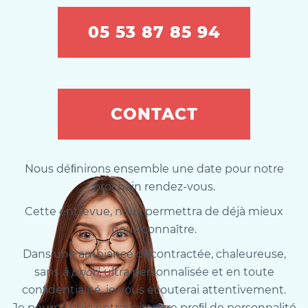
05 53 87 85 94
CONTACT
Nous déﬁnirons ensemble une date pour notre
prochain rendez-vous.
Cette entrevue, nous permettra de déjà mieux
nous connaître.
Dans une ambiance décontractée, chaleureuse,
sans
à priori
, ultra personnalisée et en toute
conﬁdentialité, je vous écouterai attentivement.
Je pourrai déjà entrevoir votre proﬁl de personnalité