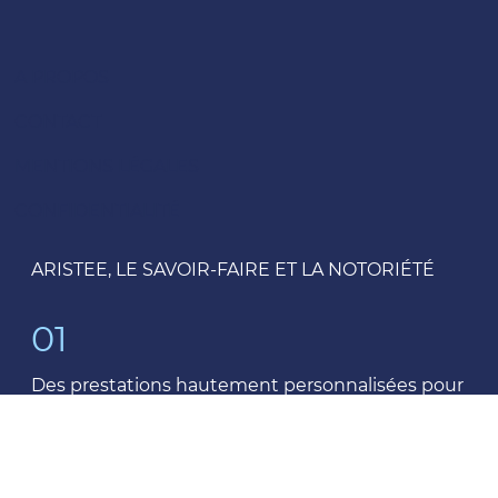
A PROPOS
CONTACT
MENTIONS LÉGALES
CONFIDENTIALITÉ
ARISTEE, LE SAVOIR-FAIRE ET LA NOTORIÉTÉ
01
Des prestations hautement personnalisées pour
des objectifs "sur mesure".
02