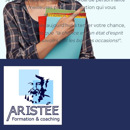
et les meilleures pistes d'évolution qui vous
semblent offertes.
N'hésitez pas dès aujourd'hui à tenter votre chance,
et n'oubliez pas que "la chance est un état d'esprit
qui consiste à savoir saisir les bonnes occasions!"
.